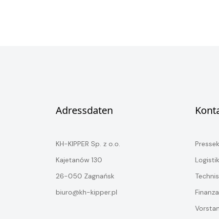
Adressdaten
Kont
KH-KIPPER Sp. z o.o.
Presse
Kajetanów 130
Logisti
26-050 Zagnańsk
Technis
biuro@kh-kipper.pl
Finanza
Vorsta