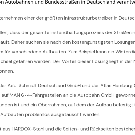
n Autobahnen und Bundesstraßen in Deutschland verantwor
Kontakt
ernehmen einer der größten Infrastrukturbetreiber in Deutsc
len, dass der gesamte Instandhaltungsprozess der Straßeninf
läuft. Daher suchen sie nach den kostengünstigsten Lösungen
für verschiedene Aufbauten. Zum Beispiel kann ein Winterdie
chsel gefahren werden. Der Vorteil dieser Lösung liegt in der 
önnen.
der Aebi Schmidt Deutschland GmbH und der Atlas Hamburg 
rn auf MAN 6×4-Fahrgestellen an die Autobahn GmbH gewonne
nden ist und ein Oberrahmen, auf dem der Aufbau befestigt is
 Aufbauten problemlos ausgetauscht werden.
 aus HARDOX-Stahl und die Seiten- und Rückseiten bestehen 