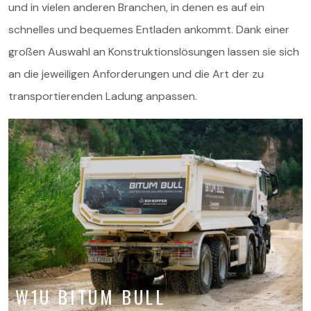
und in vielen anderen Branchen, in denen es auf ein
schnelles und bequemes Entladen ankommt. Dank einer
großen Auswahl an Konstruktionslösungen lassen sie sich
Angebot
an die jeweiligen Anforderungen und die Art der zu
Service und Ersatzteile
transportierenden Ladung anpassen.
Über uns
Kontakt
W1U BITUM BULL