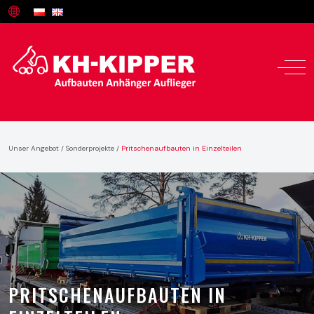
Unser Angebot
/
Sonderprojekte
/
Pritschenaufbauten in Einzelteilen
PRITSCHENAUFBAUTEN IN