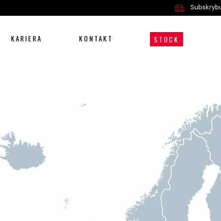
Subskrybu
KARIERA
KONTAKT
STOCK
Oferta
Serwis i części
O nas
Kariera