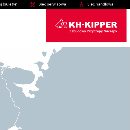
j biuletyn
Sieć serwisowa
Sieć handlowa