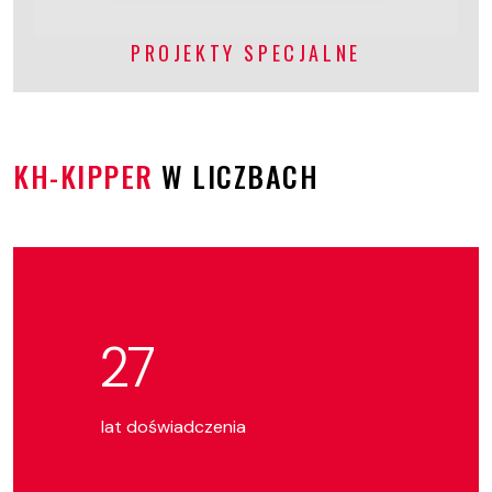
PROJEKTY SPECJALNE
KH-KIPPER
W LICZBACH
27
lat doświadczenia