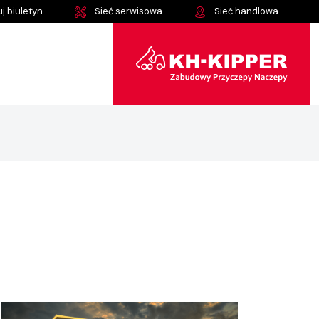
j biuletyn
Sieć serwisowa
Sieć handlowa