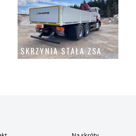
STOCK
SKRZYNIA STAŁA ZSA
akt
Na skróty