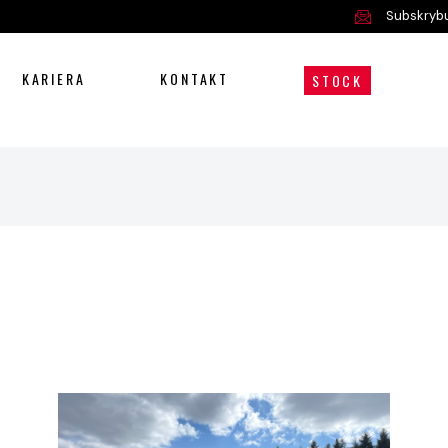
Subskrybu
KARIERA
KONTAKT
STOCK
Oferta
Serwis i części
O nas
Kariera
Kontakt