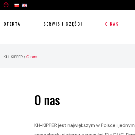
OFERTA
SERWIS I CZĘŚCI
O NAS
KH-KIPPER
/
O nas
O nas
KH-KIPPER jest największym w Polsce i jedn
samochody ciężarowe powyżej 12 t DMC. Firm