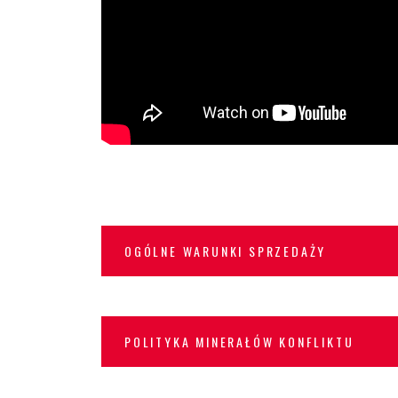
OGÓLNE WARUNKI SPRZEDAŻY
POLITYKA MINERAŁÓW KONFLIKTU