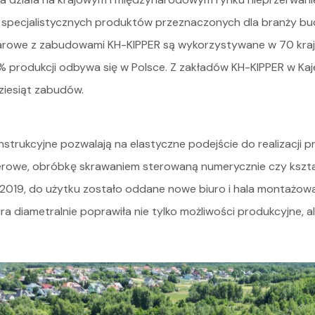
specjalistycznych produktów przeznaczonych dla branży budo
Oferta
owe z zabudowami KH-KIPPER są wykorzystywane w 70 krajach
 produkcji odbywa się w Polsce. Z zakładów KH-KIPPER w Kaj
Serwis i części
ziesiąt zabudów.
O nas
strukcyjne pozwalają na elastyczne podejście do realizacji 
Kariera
serowe, obróbkę skrawaniem sterowaną numerycznie czy ksz
Kontakt
6-2019, do użytku zostało oddane nowe biuro i hala montażo
a diametralnie poprawiła nie tylko możliwości produkcyjne, 
STOCK