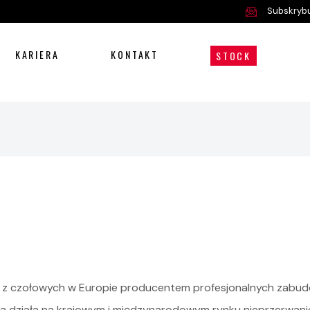
Subskrybu
KARIERA
KONTAKT
STOCK
ym z czołowych w Europie producentem profesjonalnych zab
a działa na krajowym i międzynarodowym rynku nieprzerwanie