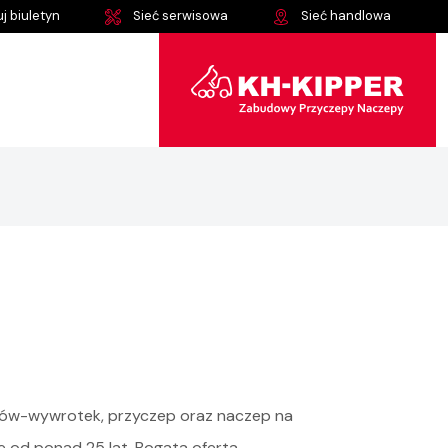
j biuletyn
Sieć serwisowa
Sieć handlowa
udów-wywrotek, przyczep oraz naczep na
 od ponad 25 lat. Bogata oferta