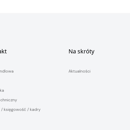
akt
Na skróty
andlowa
Aktualności
ka
echniczny
 / księgowość / kadry