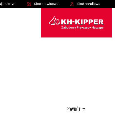
j biuletyn
Sieć serwisowa
Sieć handlowa
POWRÓT