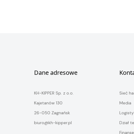
Dane adresowe
Kont
KH-KIPPER Sp. z o.o.
Sieć h
Kajetanów 130
Media
26-050 Zagnańsk
Logisty
biuro@kh-kipper.pl
Dział t
Finanse