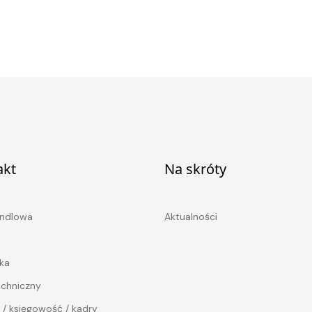
akt
Na skróty
andlowa
Aktualności
ka
echniczny
 / księgowość / kadry