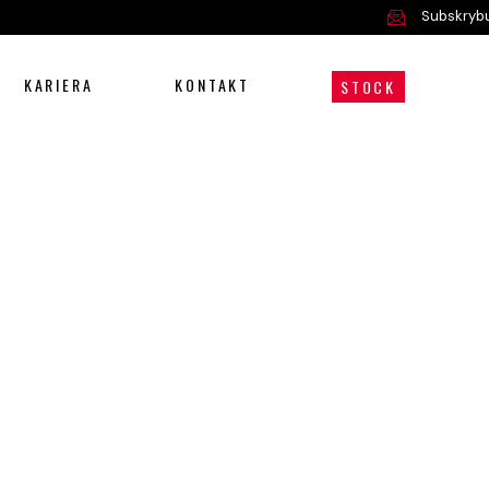
Subskrybu
KARIERA
KONTAKT
STOCK
Oferta
Serwis i części
O nas
Kariera
Kontakt
STOCK