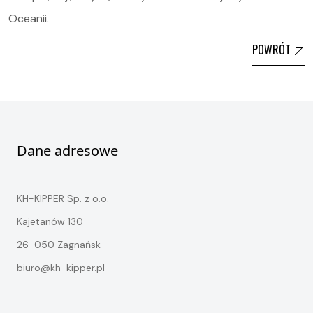
Oceanii.
POWRÓT
Dane adresowe
KH-KIPPER Sp. z o.o.
Kajetanów 130
26-050 Zagnańsk
biuro@kh-kipper.pl