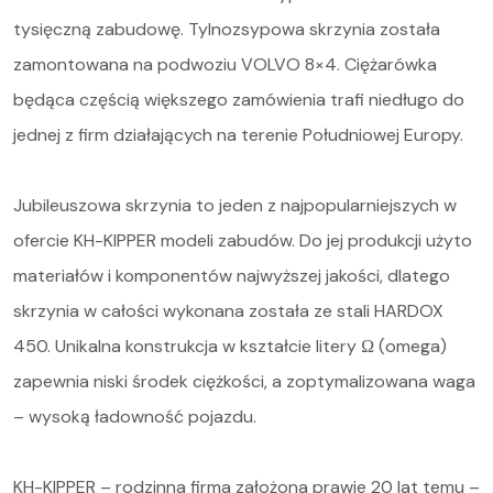
Serwis i części
tysięczną zabudowę. Tylnozsypowa skrzynia została
zamontowana na podwoziu VOLVO 8×4. Ciężarówka
O nas
będąca częścią większego zamówienia trafi niedługo do
Kariera
jednej z firm działających na terenie Południowej Europy.
Kontakt
Jubileuszowa skrzynia to jeden z najpopularniejszych w
STOCK
ofercie KH-KIPPER modeli zabudów. Do jej produkcji użyto
materiałów i komponentów najwyższej jakości, dlatego
skrzynia w całości wykonana została ze stali HARDOX
450. Unikalna konstrukcja w kształcie litery Ω (omega)
zapewnia niski środek ciężkości, a zoptymalizowana waga
– wysoką ładowność pojazdu.
KH-KIPPER – rodzinna firma założona prawie 20 lat temu –