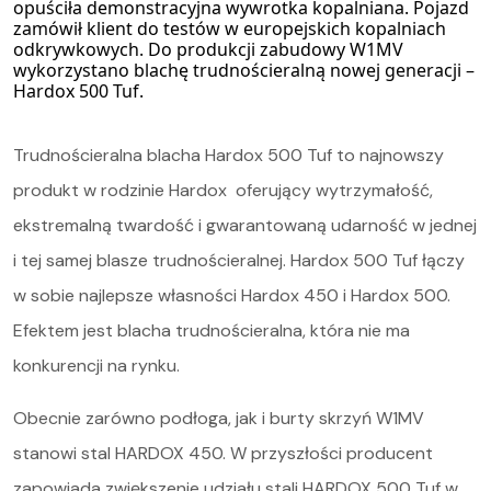
opuściła demonstracyjna wywrotka kopalniana. Pojazd
zamówił klient do testów w europejskich kopalniach
Oferta
odkrywkowych. Do produkcji zabudowy W1MV
wykorzystano blachę trudnościeralną nowej generacji –
Hardox 500 Tuf
.
Serwis i części
Trudnościeralna blacha Hardox 500 Tuf to najnowszy
O nas
produkt w rodzinie Hardox oferujący wytrzymałość,
Kariera
ekstremalną twardość i gwarantowaną udarność w jednej
i tej samej blasze trudnościeralnej. Hardox 500 Tuf łączy
Kontakt
w sobie najlepsze własności Hardox 450 i Hardox 500.
STOCK
Efektem jest blacha trudnościeralna, która nie ma
konkurencji na rynku.
Obecnie zarówno podłoga, jak i burty skrzyń W1MV
stanowi stal HARDOX 450. W przyszłości producent
zapowiada zwiększenie udziału stali HARDOX 500 Tuf w