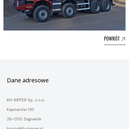
POWRÓT
Dane adresowe
KH-KIPPER Sp. z o.o.
Kajetanów 130
26-050 Zagnańsk
biuro@kh-kipper.pl