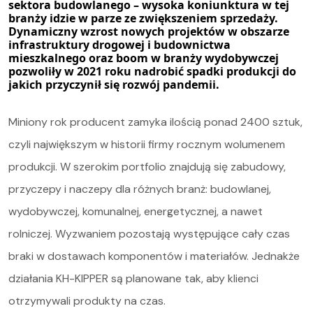
sektora budowlanego – wysoka koniunktura w tej
branży idzie w parze ze zwiększeniem sprzedaży.
Dynamiczny wzrost nowych projektów w obszarze
infrastruktury drogowej i budownictwa
mieszkalnego oraz boom w branży wydobywczej
pozwoliły w 2021 roku nadrobić spadki produkcji do
jakich przyczynił się rozwój pandemii.
Miniony rok producent zamyka ilością ponad 2400 sztuk,
czyli największym w historii firmy rocznym wolumenem
Oferta
produkcji. W szerokim portfolio znajdują się zabudowy,
przyczepy i naczepy dla różnych branż: budowlanej,
Serwis i części
wydobywczej, komunalnej, energetycznej, a nawet
O nas
rolniczej. Wyzwaniem pozostają występujące cały czas
braki w dostawach komponentów i materiałów. Jednakże
Kariera
działania
KH-KIPPER
są planowane tak, aby klienci
Kontakt
otrzymywali produkty na czas.