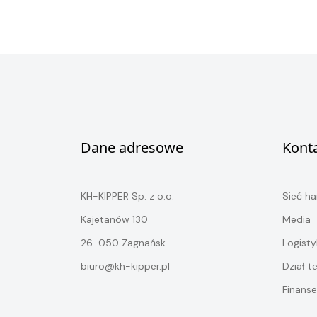
Dane adresowe
Kont
KH-KIPPER Sp. z o.o.
Sieć h
Kajetanów 130
Media
26-050 Zagnańsk
Logisty
biuro@kh-kipper.pl
Dział t
Finanse