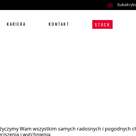
Subskrybu
KARIERA
KONTAKT
STOCK
Oferta
y życzymy Wam wszystkim samych radosnych i pogodnych chw
Serwis i części
iszenia i wytchnienia.