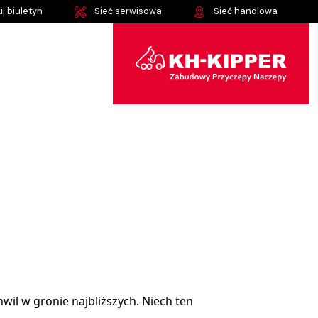
j biuletyn
Sieć serwisowa
Sieć handlowa
il w gronie najbliższych. Niech ten