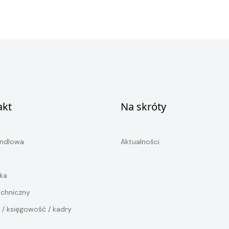
akt
Na skróty
andlowa
Aktualności
ka
echniczny
 / księgowość / kadry