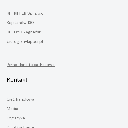
KH-KIPPER Sp. z o.o.
Kajetanów 130
26-050 Zagnańsk
biuro@kh-kipper.pl
Pełne dane teleadresowe
Kontakt
Sieć handlowa
Media
Logistyka
Dział techniczny