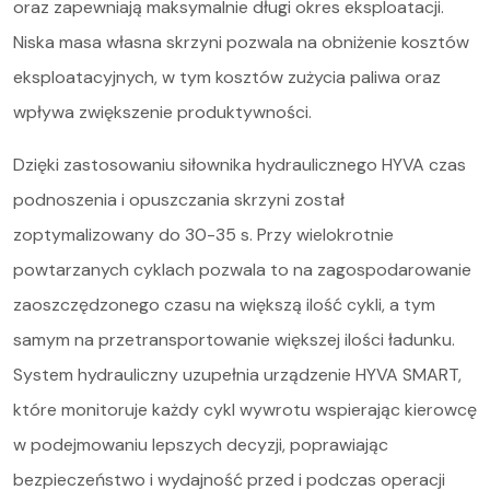
Serwis i części
oraz zapewniają maksymalnie długi okres eksploatacji.
Niska masa własna skrzyni pozwala na obniżenie kosztów
O nas
eksploatacyjnych, w tym kosztów zużycia paliwa oraz
Kariera
wpływa zwiększenie produktywności.
Kontakt
Dzięki zastosowaniu siłownika hydraulicznego
HYVA
czas
podnoszenia i opuszczania skrzyni został
STOCK
zoptymalizowany do 30-35 s. Przy wielokrotnie
powtarzanych cyklach pozwala to na zagospodarowanie
zaoszczędzonego czasu na większą ilość cykli, a tym
samym na przetransportowanie większej ilości ładunku.
System hydrauliczny uzupełnia urządzenie HYVA SMART,
które monitoruje każdy cykl wywrotu wspierając kierowcę
w podejmowaniu lepszych decyzji, poprawiając
bezpieczeństwo i wydajność przed i podczas operacji