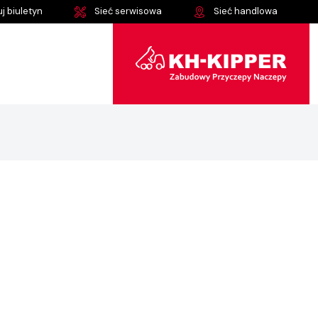
j biuletyn
Sieć serwisowa
Sieć handlowa