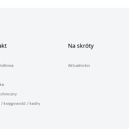
akt
Na skróty
andlowa
Aktualności
ka
echniczny
 / księgowość / kadry