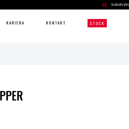
Subskrybu
KARIERA
KONTAKT
STOCK
Oferta
Serwis i części
O nas
IPPER
Kariera
Kontakt
STOCK