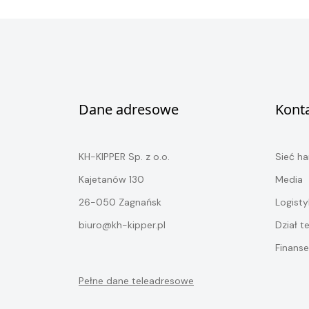
Dane adresowe
Kont
KH-KIPPER Sp. z o.o.
Sieć h
Kajetanów 130
Media
26-050 Zagnańsk
Logisty
biuro@kh-kipper.pl
Dział t
Finanse
Pełne dane teleadresowe