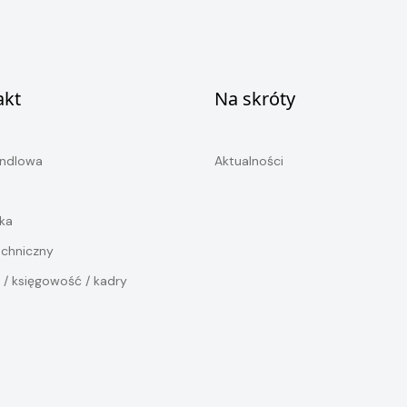
akt
Na skróty
andlowa
Aktualności
ka
echniczny
 / księgowość / kadry