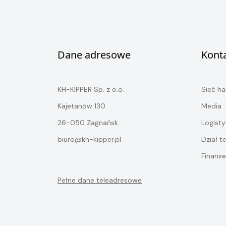
Dane adresowe
Kont
KH-KIPPER Sp. z o.o.
Sieć h
Kajetanów 130
Media
26-050 Zagnańsk
Logisty
biuro@kh-kipper.pl
Dział t
Finanse
Pełne dane teleadresowe