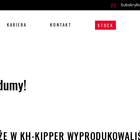
Subskrybu
KARIERA
KONTAKT
STOCK
dumy!
Oferta
Serwis i części
 ŻE W KH-KIPPER WYPRODUKOWALI