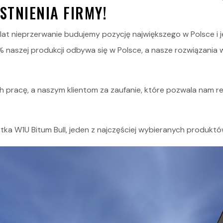
STNIENIA FIRMY!
O nas
Kariera
 lat nieprzerwanie budujemy pozycję największego w Polsce 
aszej produkcji odbywa się w Polsce, a nasze rozwiązania w
Kontakt
STOCK
 pracę, a naszym klientom za zaufanie, które pozwala nam re
otka
W1U Bitum Bul
l, jeden z najczęściej wybieranych produktó