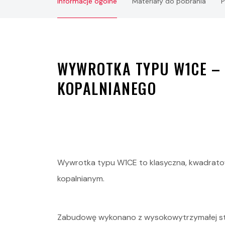
Informacje ogólne
Materiały do pobrania
P
WYWROTKA TYPU W1CE –
KOPALNIANEGO
Wywrotka typu W1CE to klasyczna, kwadratow
kopalnianym.
Zabudowę wykonano z wysokowytrzymałej stali