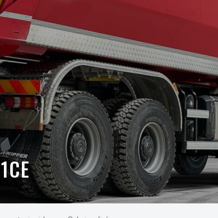
Oferta
Serwis i części
1CE
O nas
Kariera
Kontakt