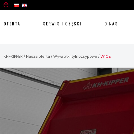
OFERTA
SERWIS I CZĘŚCI
O NAS
KH-KIPPER
/
Nasza oferta
/
Wywrotki tylnozsypowe
/
W1CE