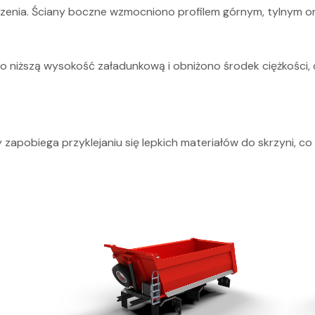
zenia. Ściany boczne wzmocniono profilem górnym, tylnym or
ano niższą wysokość załadunkową i obniżono środek ciężkości,
apobiega przyklejaniu się lepkich materiałów do skrzyni, co