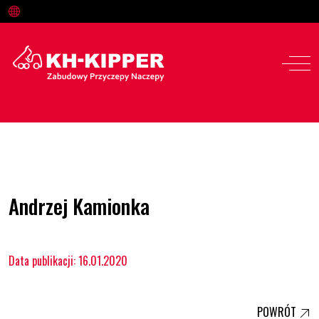
Oferta
Andrzej Kamionka
Serwis i części
Data publikacji: 16.01.2020
O nas
Kariera
POWRÓT