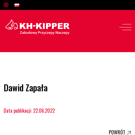
Oferta
Dawid Zapała
Serwis i części
Data publikacji: 22.06.2022
O nas
Kariera
POWRÓT