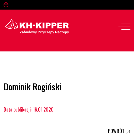
Oferta
Dominik Rogiński
Serwis i części
Data publikacji: 16.01.2020
O nas
Kariera
POWRÓT