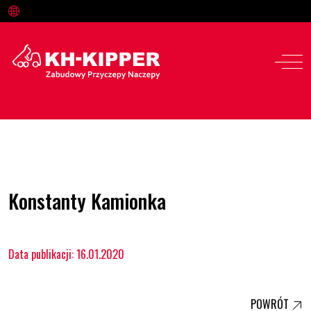
Oferta
Konstanty Kamionka
Serwis i części
Data publikacji: 16.01.2020
O nas
Kariera
POWRÓT