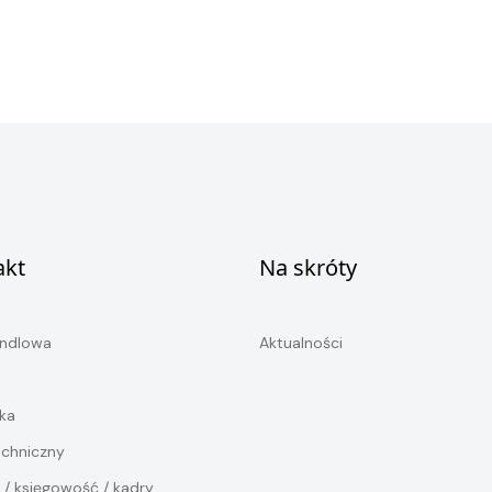
akt
Na skróty
andlowa
Aktualności
ka
echniczny
 / księgowość / kadry