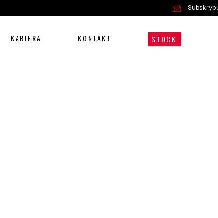
Subskrybu
KARIERA
KONTAKT
STOCK
Oferta
Serwis i części
O nas
Kariera
Kontakt
STOCK