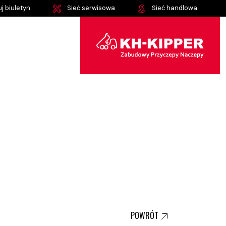
j biuletyn
Sieć serwisowa
Sieć handlowa
POWRÓT