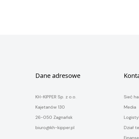
Dane adresowe
Kont
KH-KIPPER Sp. z o.o.
Sieć h
Kajetanów 130
Media
26-050 Zagnańsk
Logisty
biuro@kh-kipper.pl
Dział t
Finanse