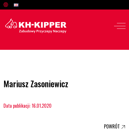
Oferta
Mariusz Zasoniewicz
Serwis i części
Data publikacji: 16.01.2020
O nas
Kariera
POWRÓT