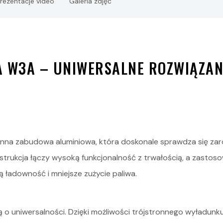
rezentacje video
Galeria zdjęć
STOCK
 W3A – UNIWERSALNE ROZWIĄZAN
nna zabudowa aluminiowa, która doskonale sprawdza się zarów
strukcja łączy wysoką funkcjonalność z trwałością, a zasto
 ładowność i mniejsze zużycie paliwa.
o uniwersalności. Dzięki możliwości trójstronnego wyładunku