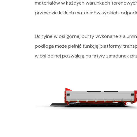
materiałów w każdych warunkach terenowych. S
przewozie lekkich materiałów sypkich, odpa
Uchylne w osi górnej burty wykonane z alumini
podłoga może pełnić funkcję platformy transp
w osi dolnej pozwalają na łatwy załadunek pr