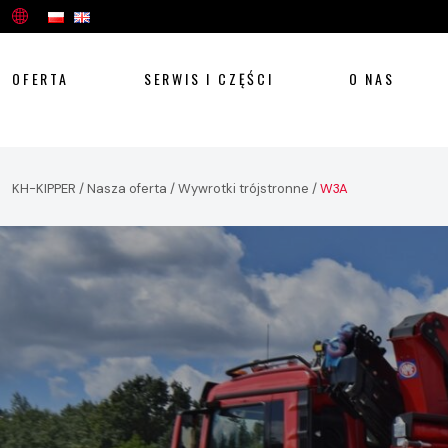
OFERTA
SERWIS I CZĘŚCI
O NAS
KH-KIPPER
/
Nasza oferta
/
Wywrotki trójstronne
/
W3A