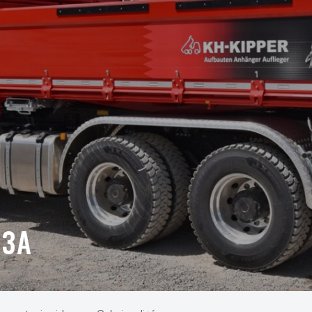
Oferta
Serwis i części
W3A
O nas
Kariera
Kontakt