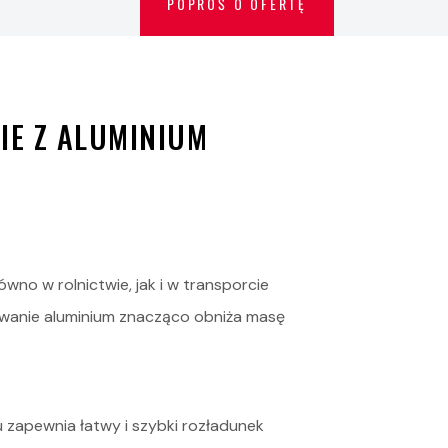
POPROŚ O OFERTĘ
IE Z ALUMINIUM
no w rolnictwie, jak i w transporcie
sowanie aluminium znacząco obniża masę
 zapewnia łatwy i szybki rozładunek