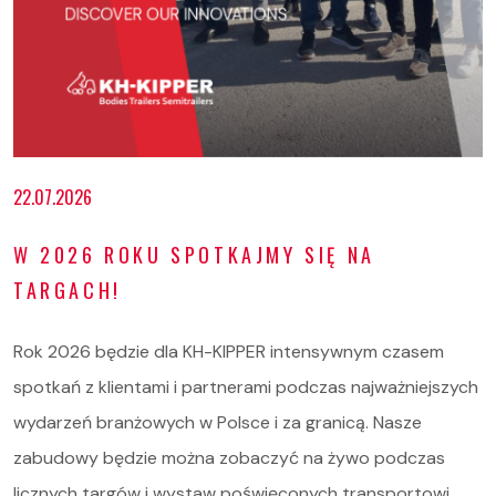
Oferta
22.07.2026
Serwis i części
W 2026 ROKU SPOTKAJMY SIĘ NA
O nas
TARGACH!
Kariera
Rok 2026 będzie dla KH-KIPPER intensywnym czasem
Kontakt
spotkań z klientami i partnerami podczas najważniejszych
wydarzeń branżowych w Polsce i za granicą. Nasze
STOCK
zabudowy będzie można zobaczyć na żywo podczas
licznych targów i wystaw poświęconych transportowi,