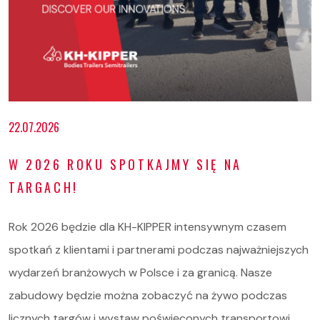
Oferta
22.07.2026
Serwis i części
W 2026 ROKU SPOTKAJMY SIĘ NA
O nas
TARGACH!
Kariera
Rok 2026 będzie dla KH-KIPPER intensywnym czasem
Kontakt
spotkań z klientami i partnerami podczas najważniejszych
wydarzeń branżowych w Polsce i za granicą. Nasze
STOCK
zabudowy będzie można zobaczyć na żywo podczas
licznych targów i wystaw poświęconych transportowi,