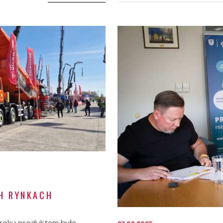
H RYNKACH
roku produktem była