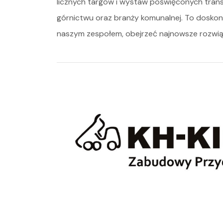
licznych targów i wystaw poświęconych tran
górnictwu oraz branży komunalnej. To doskona
naszym zespołem, obejrzeć najnowsze rozwiąz