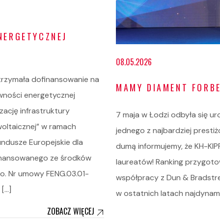
NERGETYCZNEJ
08.05.2026
otrzymała dofinansowanie na
MAMY DIAMENT FORB
ywności energetycznej
zację infrastruktury
7 maja w Łodzi odbyła się u
owoltaicznej” w ramach
jednego z najbardziej presti
undusze Europejskie dla
dumą informujemy, że KH-KIPP
inansowanego ze środków
laureatów! Ranking przygoto
o. Nr umowy FENG.03.01-
współpracy z Dun & Bradstre
[…]
w ostatnich latach najdynami
ZOBACZ WIĘCEJ