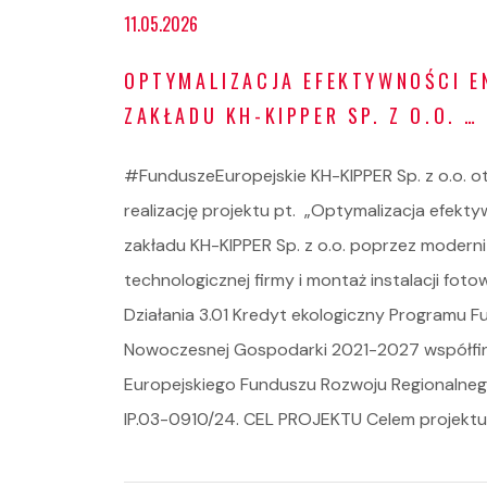
11.05.2026
OPTYMALIZACJA EFEKTYWNOŚCI E
ZAKŁADU KH-KIPPER SP. Z O.O. …
#FunduszeEuropejskie KH-KIPPER Sp. z o.o. 
realizację projektu pt. „Optymalizacja efekt
zakładu KH-KIPPER Sp. z o.o. poprzez moderni
technologicznej firmy i montaż instalacji fot
Działania 3.01 Kredyt ekologiczny Programu F
Nowoczesnej Gospodarki 2021-2027 współf
Europejskiego Funduszu Rozwoju Regionalneg
IP.03-0910/24. CEL PROJEKTU Celem projektu 