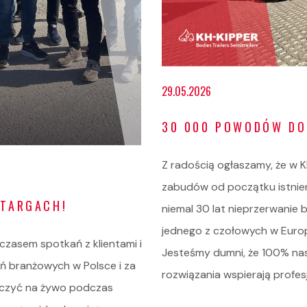
29.05.2026
30 000 POWODÓW DO
Z radością ogłaszamy, że w
zabudów od początku istnien
 TARGACH!
niemal 30 lat nieprzerwanie 
jednego z czołowych w Eur
zasem spotkań z klientami i
Jesteśmy dumni, że 100% nas
ń branżowych w Polsce i za
rozwiązania wspierają profes
aczyć na żywo podczas