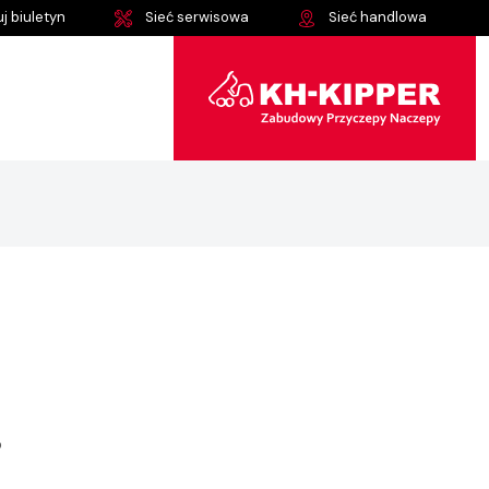
j biuletyn
Sieć serwisowa
Sieć handlowa
o