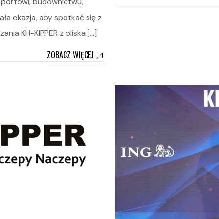
sportowi, budownictwu,
ła okazja, aby spotkać się z
ania KH-KIPPER z bliska […]
ZOBACZ WIĘCEJ