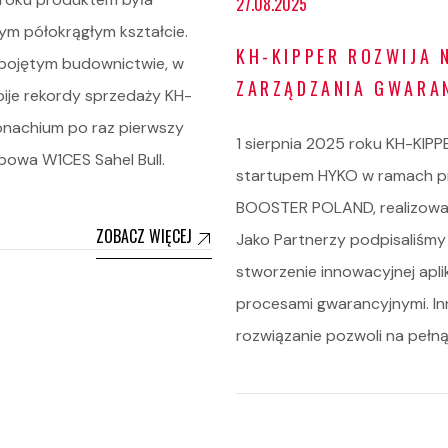
27.08.2025
ym półokrągłym kształcie.
KH-KIPPER ROZWIJA 
o pojętym budownictwie, w
ZARZĄDZANIA GWARA
bije rekordy sprzedaży KH-
onachium po raz pierwszy
1 sierpnia 2025 roku KH-KIPP
owa W1CES Sahel Bull.
startupem HYKO w ramach p
BOOSTER POLAND, realizowane
ZOBACZ WIĘCEJ
Jako Partnerzy podpisaliśmy
stworzenie innowacyjnej apl
procesami gwarancyjnymi. In
rozwiązanie pozwoli na pełną 