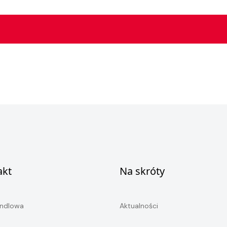
akt
Na skróty
andlowa
Aktualności