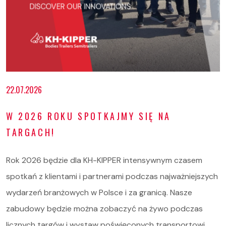
Oferta
22.07.2026
Serwis i części
W 2026 ROKU SPOTKAJMY SIĘ NA
O nas
TARGACH!
Kariera
Rok 2026 będzie dla KH-KIPPER intensywnym czasem
Kontakt
spotkań z klientami i partnerami podczas najważniejszych
wydarzeń branżowych w Polsce i za granicą. Nasze
STOCK
zabudowy będzie można zobaczyć na żywo podczas
licznych targów i wystaw poświęconych transportowi,