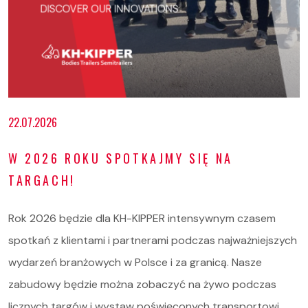
Oferta
22.07.2026
Serwis i części
W 2026 ROKU SPOTKAJMY SIĘ NA
O nas
TARGACH!
Kariera
Rok 2026 będzie dla KH-KIPPER intensywnym czasem
Kontakt
spotkań z klientami i partnerami podczas najważniejszych
wydarzeń branżowych w Polsce i za granicą. Nasze
STOCK
zabudowy będzie można zobaczyć na żywo podczas
licznych targów i wystaw poświęconych transportowi,