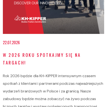
Oferta
22.07.2026
Serwis i części
W 2026 ROKU SPOTKAJMY SIĘ NA
O nas
TARGACH!
Kariera
Rok 2026 będzie dla KH-KIPPER intensywnym czasem
Kontakt
spotkań z klientami i partnerami podczas najważniejszych
wydarzeń branżowych w Polsce i za granicą. Nasze
STOCK
zabudowy będzie można zobaczyć na żywo podczas
licznych targów i wystaw poświęconych transportowi,