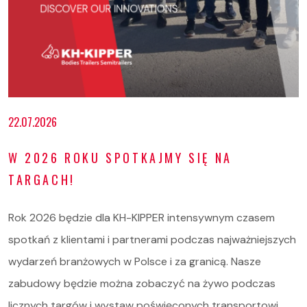
Oferta
22.07.2026
Serwis i części
W 2026 ROKU SPOTKAJMY SIĘ NA
O nas
TARGACH!
Kariera
Rok 2026 będzie dla KH-KIPPER intensywnym czasem
Kontakt
spotkań z klientami i partnerami podczas najważniejszych
wydarzeń branżowych w Polsce i za granicą. Nasze
STOCK
zabudowy będzie można zobaczyć na żywo podczas
licznych targów i wystaw poświęconych transportowi,