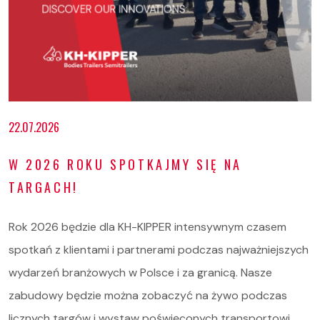
Oferta
22.07.2026
Serwis i części
W 2026 ROKU SPOTKAJMY SIĘ NA
O nas
TARGACH!
Kariera
Rok 2026 będzie dla KH-KIPPER intensywnym czasem
Kontakt
spotkań z klientami i partnerami podczas najważniejszych
wydarzeń branżowych w Polsce i za granicą. Nasze
STOCK
zabudowy będzie można zobaczyć na żywo podczas
licznych targów i wystaw poświęconych transportowi,